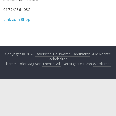
0177/2364035
Link zum Shop
Copyright © 2026
Bayrische Holzwaren Fabrikation
. Alle Rechte
vorbehalten.
Theme: ColorMag von
ThemeGrill
. Bereitgestellt von
WordPress
.