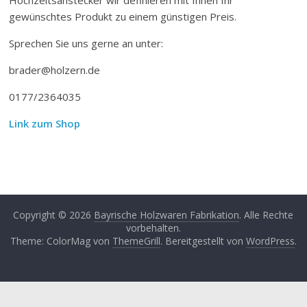
gewünschtes Produkt zu einem günstigen Preis.
Sprechen Sie uns gerne an unter:
brader@holzern.de
0177/2364035
Link zum Shop
Copyright © 2026
Bayrische Holzwaren Fabrikation
. Alle Rechte
vorbehalten.
Theme: ColorMag von
ThemeGrill
. Bereitgestellt von
WordPress
.