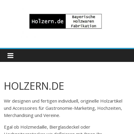
Zum
Inhalt
springen
Bayrische
Holzwaren
Fabrikation
HOLZERN.DE
Holzern.de
Wir designen und fertigen individuell, originelle Holzartikel
und Accessoires für Gastronomie-Marketing, Hochzeiten,
Merchandising und Vereine.
Egal ob Holzmedaille, Bierglasdeckel oder
Hochzeitsanstecker wir definieren mit Ihnen Ihr