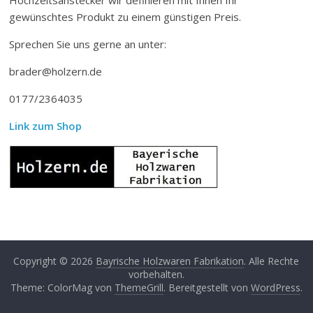
gewünschtes Produkt zu einem günstigen Preis.
Sprechen Sie uns gerne an unter:
brader@holzern.de
0177/2364035
Link zum Shop
Copyright © 2026
Bayrische Holzwaren Fabrikation
. Alle Rechte
vorbehalten.
Theme: ColorMag von
ThemeGrill
. Bereitgestellt von
WordPress
.