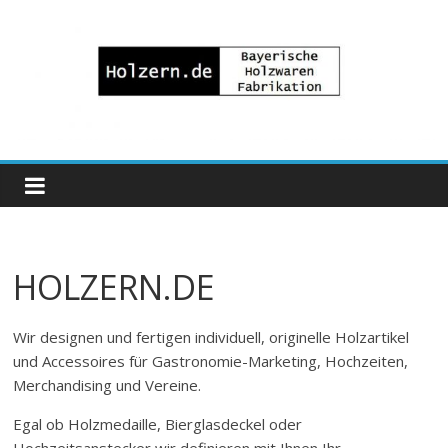
Zum
Inhalt
springen
Bayrische
Holzwaren
Fabrikation
HOLZERN.DE
Holzern.de
Wir designen und fertigen individuell, originelle Holzartikel
und Accessoires für Gastronomie-Marketing, Hochzeiten,
Merchandising und Vereine.
Egal ob Holzmedaille, Bierglasdeckel oder
Hochzeitsanstecker wir definieren mit Ihnen Ihr