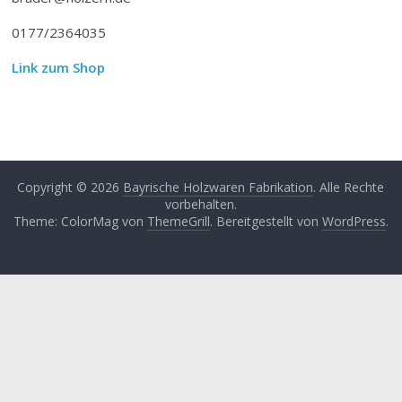
0177/2364035
Link zum Shop
Copyright © 2026
Bayrische Holzwaren Fabrikation
. Alle Rechte
vorbehalten.
Theme: ColorMag von
ThemeGrill
. Bereitgestellt von
WordPress
.