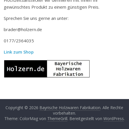
gewünschtes Produkt zu einem günstigen Preis.
Sprechen Sie uns gerne an unter:
brader@holzern.de
0177/2364035
Link zum Shop
Copyright © 2026
Bayrische Holzwaren Fabrikation
. Alle Rechte
vorbehalten.
Theme: ColorMag von
ThemeGrill
. Bereitgestellt von
WordPress
.