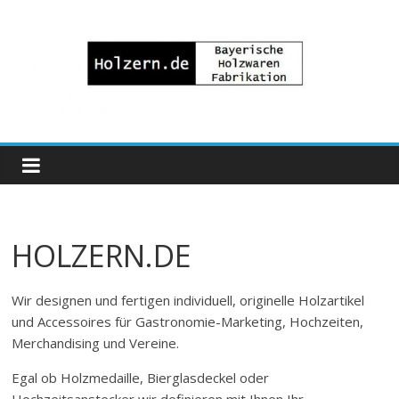
Zum
Inhalt
springen
Bayrische
Holzwaren
Fabrikation
HOLZERN.DE
Holzern.de
Wir designen und fertigen individuell, originelle Holzartikel
und Accessoires für Gastronomie-Marketing, Hochzeiten,
Merchandising und Vereine.
Egal ob Holzmedaille, Bierglasdeckel oder
Hochzeitsanstecker wir definieren mit Ihnen Ihr