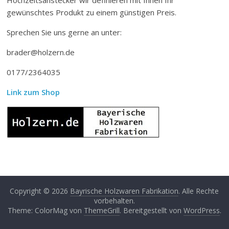
gewünschtes Produkt zu einem günstigen Preis.
Sprechen Sie uns gerne an unter:
brader@holzern.de
0177/2364035
Link zum Shop
Copyright © 2026
Bayrische Holzwaren Fabrikation
. Alle Rechte
vorbehalten.
Theme: ColorMag von
ThemeGrill
. Bereitgestellt von
WordPress
.