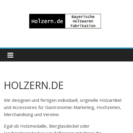
Zum
Inhalt
springen
Bayrische
Holzwaren
Fabrikation
HOLZERN.DE
Holzern.de
Wir designen und fertigen individuell, originelle Holzartikel
und Accessoires für Gastronomie-Marketing, Hochzeiten,
Merchandising und Vereine.
Egal ob Holzmedaille, Bierglasdeckel oder
Hochzeitsanstecker wir definieren mit Ihnen Ihr