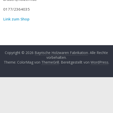
0177/2364035
Link zum Shop
Copyright © 2026
Bayrische Holzwaren Fabrikation
. Alle Rechte
vorbehalten.
Theme: ColorMag von
ThemeGrill
. Bereitgestellt von
WordPress
.