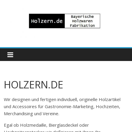
Zum
Inhalt
springen
Bayrische
Holzwaren
Fabrikation
HOLZERN.DE
Holzern.de
Wir designen und fertigen individuell, originelle Holzartikel
und Accessoires für Gastronomie-Marketing, Hochzeiten,
Merchandising und Vereine.
Egal ob Holzmedaille, Bierglasdeckel oder
Hochzeitsanstecker wir definieren mit Ihnen Ihr