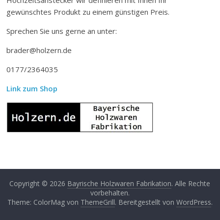
gewünschtes Produkt zu einem günstigen Preis.
Sprechen Sie uns gerne an unter:
brader@holzern.de
0177/2364035
Link zum Shop
Copyright © 2026
Bayrische Holzwaren Fabrikation
. Alle Rechte
vorbehalten.
Theme: ColorMag von
ThemeGrill
. Bereitgestellt von
WordPress
.