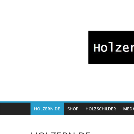
Zum
Bayrische
Inhalt
springen
Holzwaren
Fabrikation
Holzern.de
HOLZERN.DE
SHOP
HOLZSCHILDER
MEDA