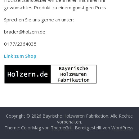
gewünschtes Produkt zu einem günstigen Preis.
Sprechen Sie uns gerne an unter:
brader@holzern.de
0177/2364035
Link zum Shop
Copyright © 2026
Bayrische Holzwaren Fabrikation
. Alle Rechte
vorbehalten.
Theme: ColorMag von
ThemeGrill
. Bereitgestellt von
WordPress
.