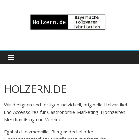
Zum
Inhalt
springen
Bayrische
Holzwaren
Fabrikation
HOLZERN.DE
Holzern.de
Wir designen und fertigen individuell, originelle Holzartikel
und Accessoires für Gastronomie-Marketing, Hochzeiten,
Merchandising und Vereine.
Egal ob Holzmedaille, Bierglasdeckel oder
Hochzeitsanstecker wir definieren mit Ihnen Ihr