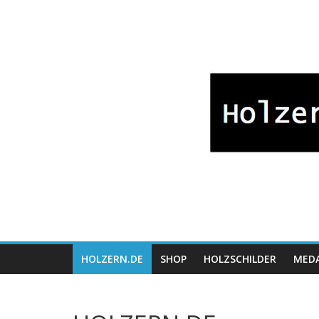
Zum
Bayrische
Inhalt
springen
Holzwaren
Fabrikation
Holzern.de
HOLZERN.DE
SHOP
HOLZSCHILDER
MEDA