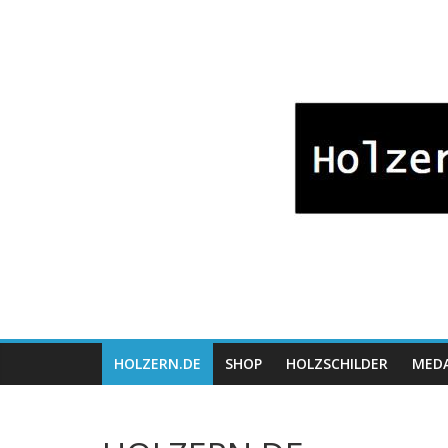
Zum
Bayrische
Inhalt
springen
Holzwaren
Fabrikation
Holzern.de
HOLZERN.DE
SHOP
HOLZSCHILDER
MEDA