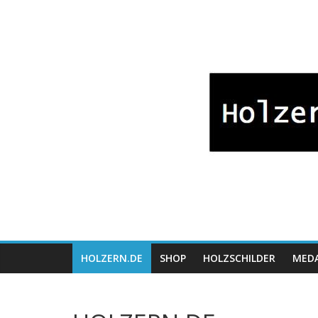
Zum
Bayrische
Inhalt
springen
Holzwaren
Fabrikation
Holzern.de
HOLZERN.DE
SHOP
HOLZSCHILDER
MEDA