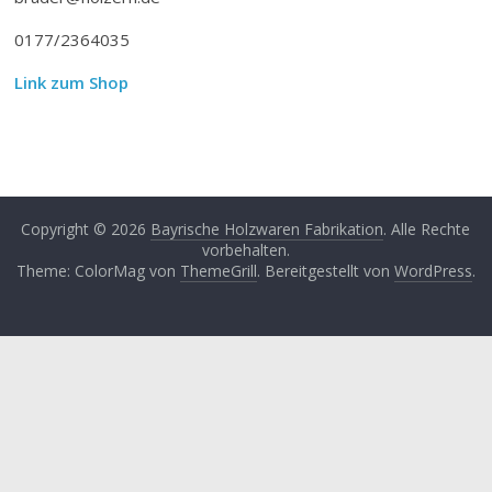
0177/2364035
Link zum Shop
Copyright © 2026
Bayrische Holzwaren Fabrikation
. Alle Rechte
vorbehalten.
Theme: ColorMag von
ThemeGrill
. Bereitgestellt von
WordPress
.