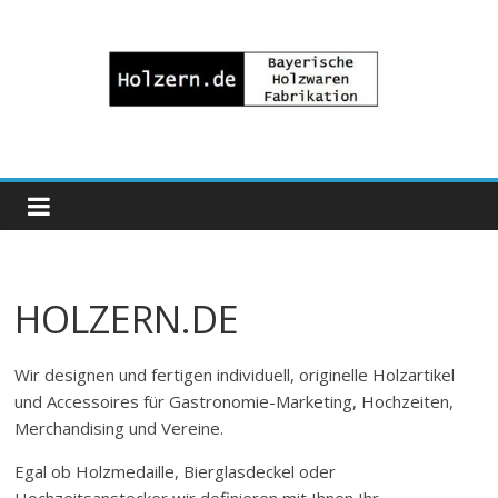
Zum
Inhalt
springen
Bayrische
Holzwaren
Fabrikation
HOLZERN.DE
Holzern.de
Wir designen und fertigen individuell, originelle Holzartikel
und Accessoires für Gastronomie-Marketing, Hochzeiten,
Merchandising und Vereine.
Egal ob Holzmedaille, Bierglasdeckel oder
Hochzeitsanstecker wir definieren mit Ihnen Ihr