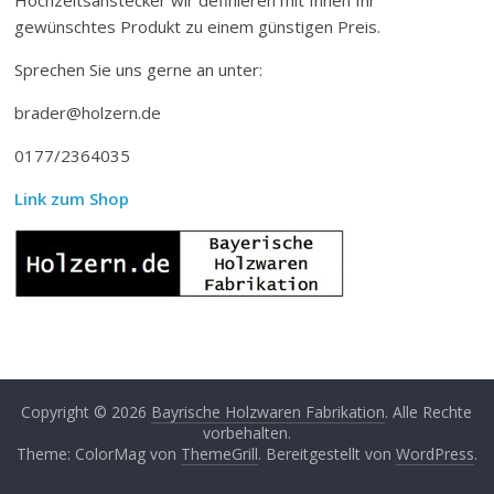
gewünschtes Produkt zu einem günstigen Preis.
Sprechen Sie uns gerne an unter:
brader@holzern.de
0177/2364035
Link zum Shop
Copyright © 2026
Bayrische Holzwaren Fabrikation
. Alle Rechte
vorbehalten.
Theme: ColorMag von
ThemeGrill
. Bereitgestellt von
WordPress
.