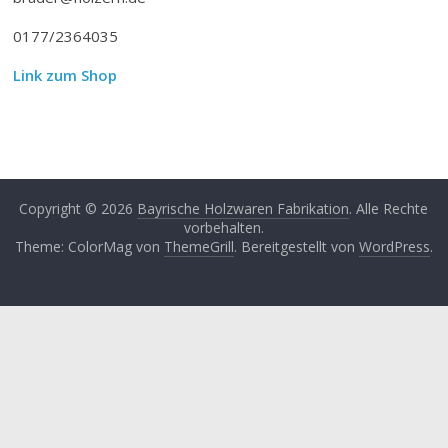
0177/2364035
Link zum Shop
Copyright © 2026
Bayrische Holzwaren Fabrikation
. Alle Rechte
vorbehalten.
Theme: ColorMag von
ThemeGrill
. Bereitgestellt von
WordPress
.