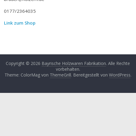
0177/2364035
Link zum Shop
Copyright © 2026
Bayrische Holzwaren Fabrikation
. Alle Rechte
vorbehalten.
Theme: ColorMag von
ThemeGrill
. Bereitgestellt von
WordPress
.