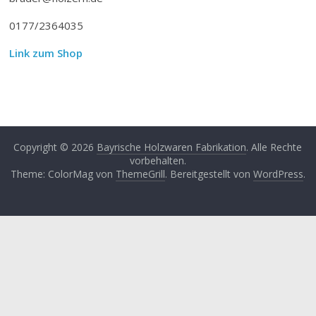
0177/2364035
Link zum Shop
Copyright © 2026
Bayrische Holzwaren Fabrikation
. Alle Rechte
vorbehalten.
Theme: ColorMag von
ThemeGrill
. Bereitgestellt von
WordPress
.