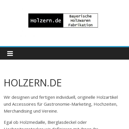
Zum
Inhalt
springen
Bayrische
Holzwaren
Fabrikation
HOLZERN.DE
Holzern.de
Wir designen und fertigen individuell, originelle Holzartikel
und Accessoires für Gastronomie-Marketing, Hochzeiten,
Merchandising und Vereine.
Egal ob Holzmedaille, Bierglasdeckel oder
Hochzeitsanstecker wir definieren mit Ihnen Ihr