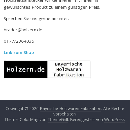
gewünschtes Produkt zu einem günstigen Preis.
Sprechen Sie uns gerne an unter:
brader@holzern.de
0177/2364035
Link zum Shop
Copyright © 2026
Bayrische Holzwaren Fabrikation
. Alle Rechte
vorbehalten.
Theme: ColorMag von
ThemeGrill
. Bereitgestellt von
WordPress
.