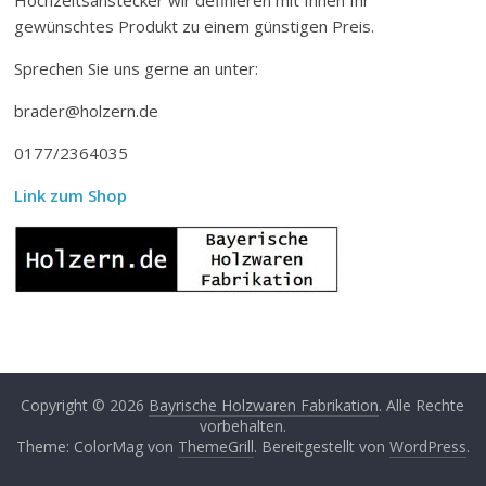
gewünschtes Produkt zu einem günstigen Preis.
Sprechen Sie uns gerne an unter:
brader@holzern.de
0177/2364035
Link zum Shop
Copyright © 2026
Bayrische Holzwaren Fabrikation
. Alle Rechte
vorbehalten.
Theme: ColorMag von
ThemeGrill
. Bereitgestellt von
WordPress
.