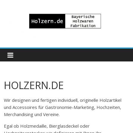
Zum
Inhalt
springen
Bayrische
Holzwaren
Fabrikation
HOLZERN.DE
Holzern.de
Wir designen und fertigen individuell, originelle Holzartikel
und Accessoires für Gastronomie-Marketing, Hochzeiten,
Merchandising und Vereine.
Egal ob Holzmedaille, Bierglasdeckel oder
Hochzeitsanstecker wir definieren mit Ihnen Ihr