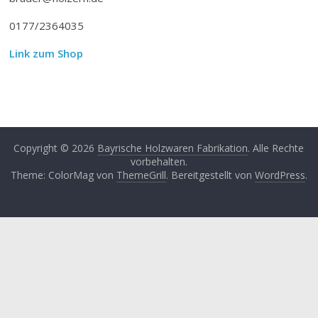
0177/2364035
Link zum Shop
Copyright © 2026
Bayrische Holzwaren Fabrikation
. Alle Rechte
vorbehalten.
Theme: ColorMag von
ThemeGrill
. Bereitgestellt von
WordPress
.