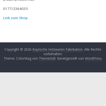
0177/2364035
Link zum Shop
Copyright © 2026
Bayrische Holzwaren Fabrikation
. Alle Rechte
vorbehalten.
Theme: ColorMag von
ThemeGrill
. Bereitgestellt von
WordPress
.