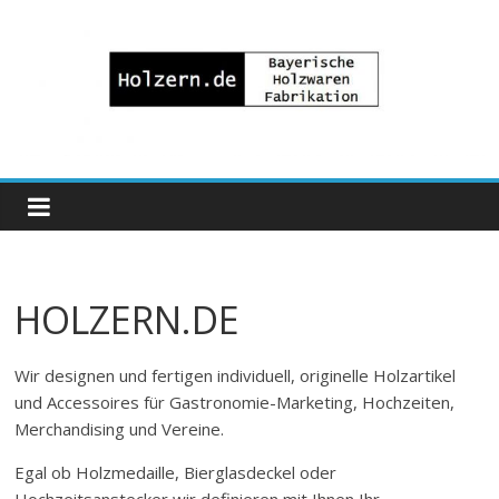
Zum
Inhalt
springen
Bayrische
Holzwaren
Fabrikation
HOLZERN.DE
Holzern.de
Wir designen und fertigen individuell, originelle Holzartikel
und Accessoires für Gastronomie-Marketing, Hochzeiten,
Merchandising und Vereine.
Egal ob Holzmedaille, Bierglasdeckel oder
Hochzeitsanstecker wir definieren mit Ihnen Ihr