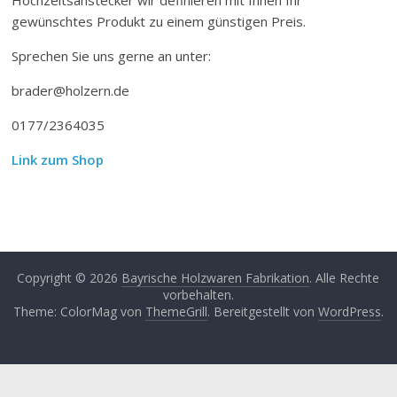
gewünschtes Produkt zu einem günstigen Preis.
Sprechen Sie uns gerne an unter:
brader@holzern.de
0177/2364035
Link zum Shop
Copyright © 2026
Bayrische Holzwaren Fabrikation
. Alle Rechte
vorbehalten.
Theme: ColorMag von
ThemeGrill
. Bereitgestellt von
WordPress
.