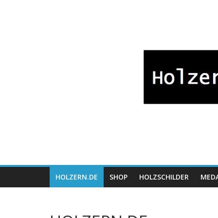
Zum
Bayrische
Inhalt
springen
Holzwaren
Fabrikation
Holzern.de
HOLZERN.DE
SHOP
HOLZSCHILDER
MEDA