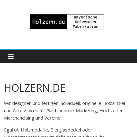
Zum
Inhalt
springen
Bayrische
Holzwaren
Fabrikation
HOLZERN.DE
Holzern.de
Wir designen und fertigen individuell, originelle Holzartikel
und Accessoires für Gastronomie-Marketing, Hochzeiten,
Merchandising und Vereine.
Egal ob Holzmedaille, Bierglasdeckel oder
Hochzeitsanstecker wir definieren mit Ihnen Ihr