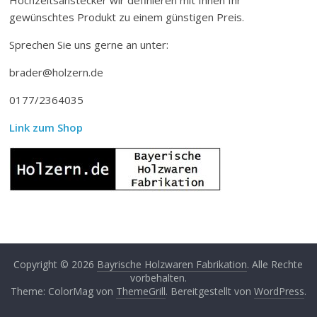
gewünschtes Produkt zu einem günstigen Preis.
Sprechen Sie uns gerne an unter:
brader@holzern.de
0177/2364035
Link zum Shop
Copyright © 2026
Bayrische Holzwaren Fabrikation
. Alle Rechte
vorbehalten.
Theme: ColorMag von
ThemeGrill
. Bereitgestellt von
WordPress
.