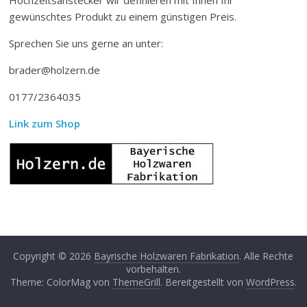
gewünschtes Produkt zu einem günstigen Preis.
Sprechen Sie uns gerne an unter:
brader@holzern.de
0177/2364035
Link zum Shop
Copyright © 2026
Bayrische Holzwaren Fabrikation
. Alle Rechte
vorbehalten.
Theme: ColorMag von
ThemeGrill
. Bereitgestellt von
WordPress
.