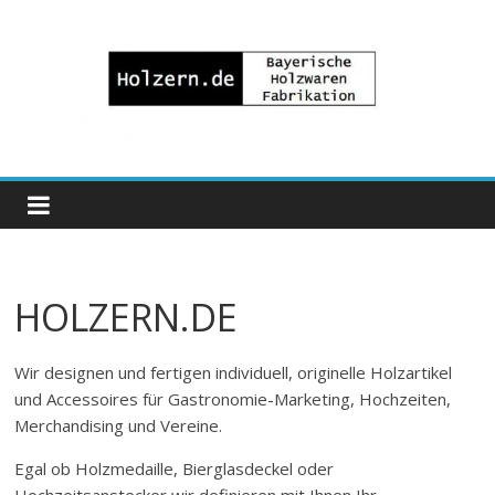
Zum
Inhalt
springen
Bayrische
Holzwaren
Fabrikation
HOLZERN.DE
Holzern.de
Wir designen und fertigen individuell, originelle Holzartikel
und Accessoires für Gastronomie-Marketing, Hochzeiten,
Merchandising und Vereine.
Egal ob Holzmedaille, Bierglasdeckel oder
Hochzeitsanstecker wir definieren mit Ihnen Ihr