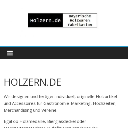
Zum
Inhalt
springen
Bayrische
Holzwaren
Fabrikation
HOLZERN.DE
Holzern.de
Wir designen und fertigen individuell, originelle Holzartikel
und Accessoires für Gastronomie-Marketing, Hochzeiten,
Merchandising und Vereine.
Egal ob Holzmedaille, Bierglasdeckel oder
Hochzeitsanstecker wir definieren mit Ihnen Ihr