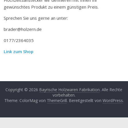
gewünschtes Produkt zu einem günstigen Preis.
Sprechen Sie uns gerne an unter:
brader@holzern.de
0177/2364035
Link zum Shop
Copyright © 2026
Bayrische Holzwaren Fabrikation
. Alle Rechte
vorbehalten.
Theme: ColorMag von
ThemeGrill
. Bereitgestellt von
WordPress
.