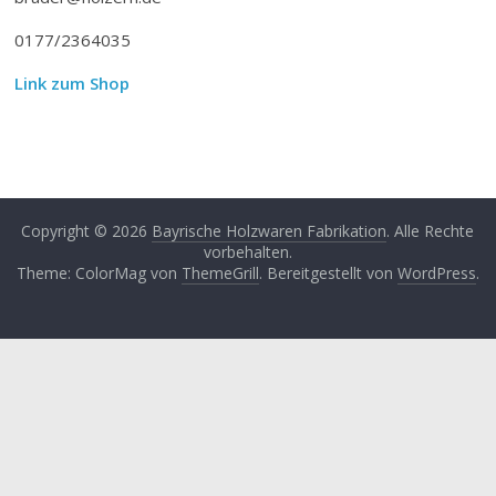
0177/2364035
Link zum Shop
Copyright © 2026
Bayrische Holzwaren Fabrikation
. Alle Rechte
vorbehalten.
Theme: ColorMag von
ThemeGrill
. Bereitgestellt von
WordPress
.