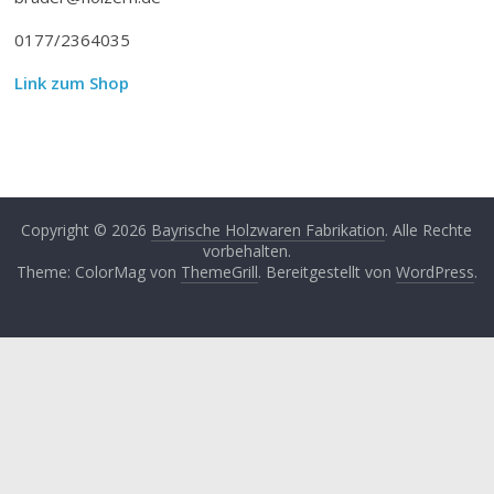
0177/2364035
Link zum Shop
Copyright © 2026
Bayrische Holzwaren Fabrikation
. Alle Rechte
vorbehalten.
Theme: ColorMag von
ThemeGrill
. Bereitgestellt von
WordPress
.