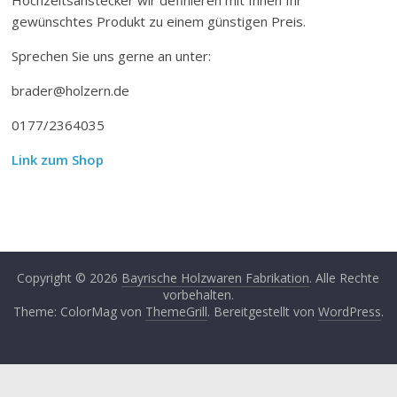
gewünschtes Produkt zu einem günstigen Preis.
Sprechen Sie uns gerne an unter:
brader@holzern.de
0177/2364035
Link zum Shop
Copyright © 2026
Bayrische Holzwaren Fabrikation
. Alle Rechte
vorbehalten.
Theme: ColorMag von
ThemeGrill
. Bereitgestellt von
WordPress
.