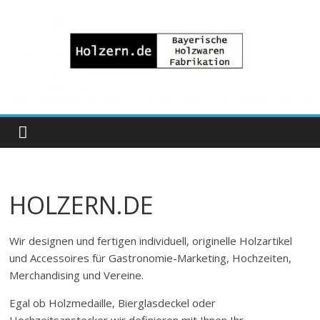
Zum
Inhalt
springen
Bayrische
Holzwaren
Fabrikation
HOLZERN.DE
Holzern.de
Wir designen und fertigen individuell, originelle Holzartikel
und Accessoires für Gastronomie-Marketing, Hochzeiten,
Merchandising und Vereine.
Egal ob Holzmedaille, Bierglasdeckel oder
Hochzeitsanstecker wir definieren mit Ihnen Ihr