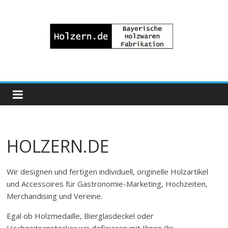
Zum
Inhalt
springen
Bayrische
Holzwaren
Fabrikation
HOLZERN.DE
Holzern.de
Wir designen und fertigen individuell, originelle Holzartikel
und Accessoires für Gastronomie-Marketing, Hochzeiten,
Merchandising und Vereine.
Egal ob Holzmedaille, Bierglasdeckel oder
Hochzeitsanstecker wir definieren mit Ihnen Ihr