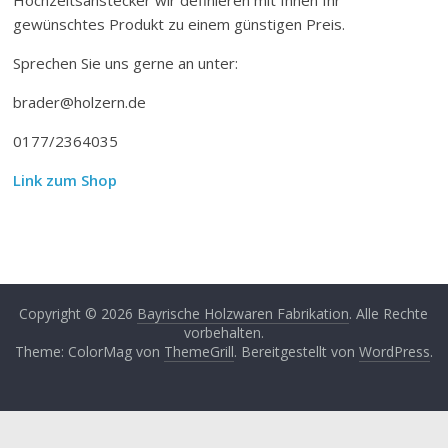
gewünschtes Produkt zu einem günstigen Preis.
Sprechen Sie uns gerne an unter:
brader@holzern.de
0177/2364035
Link zum Shop
Copyright © 2026
Bayrische Holzwaren Fabrikation
. Alle Rechte
vorbehalten.
Theme: ColorMag von
ThemeGrill
. Bereitgestellt von
WordPress
.