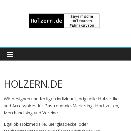
Zum
Inhalt
springen
Bayrische
Holzwaren
Fabrikation
HOLZERN.DE
Holzern.de
Wir designen und fertigen individuell, originelle Holzartikel
und Accessoires für Gastronomie-Marketing, Hochzeiten,
Merchandising und Vereine.
Egal ob Holzmedaille, Bierglasdeckel oder
Hochzeitsanstecker wir definieren mit Ihnen Ihr