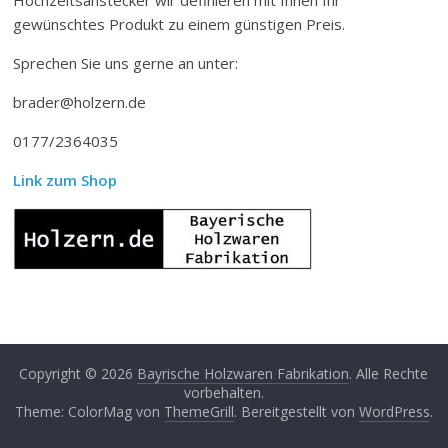
gewünschtes Produkt zu einem günstigen Preis.
Sprechen Sie uns gerne an unter:
brader@holzern.de
0177/2364035
Link zum Shop
Copyright © 2026
Bayrische Holzwaren Fabrikation
. Alle Rechte
vorbehalten.
Theme: ColorMag von
ThemeGrill
. Bereitgestellt von
WordPress
.