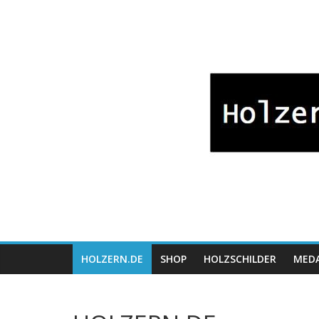
Zum
Bayrische
Inhalt
springen
Holzwaren
Fabrikation
Holzern.de
HOLZERN.DE
SHOP
HOLZSCHILDER
MEDA