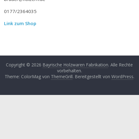
0177/2364035
Link zum Shop
Copyright © 2026
Bayrische Holzwaren Fabrikation
. Alle Rechte
vorbehalten.
Theme: ColorMag von
ThemeGrill
. Bereitgestellt von
WordPress
.