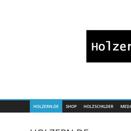
Zum
Bayrische
Inhalt
springen
Holzwaren
Fabrikation
Holzern.de
HOLZERN.DE
SHOP
HOLZSCHILDER
MEDA