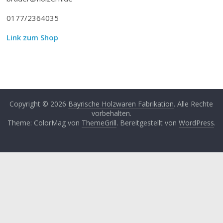
0177/2364035
Link zum Shop
Copyright © 2026
Bayrische Holzwaren Fabrikation
. Alle Rechte
vorbehalten.
Theme: ColorMag von
ThemeGrill
. Bereitgestellt von
WordPress
.