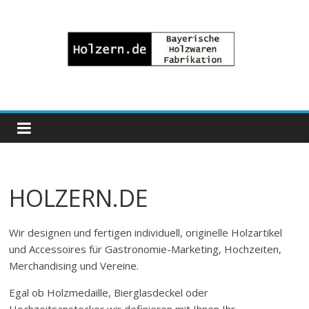
Zum
Inhalt
springen
Bayrische
Holzwaren
Fabrikation
HOLZERN.DE
Holzern.de
Wir designen und fertigen individuell, originelle Holzartikel
und Accessoires für Gastronomie-Marketing, Hochzeiten,
Merchandising und Vereine.
Egal ob Holzmedaille, Bierglasdeckel oder
Hochzeitsanstecker wir definieren mit Ihnen Ihr