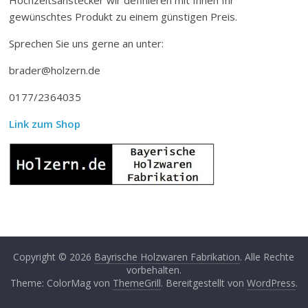
gewünschtes Produkt zu einem günstigen Preis.
Sprechen Sie uns gerne an unter:
brader@holzern.de
0177/2364035
Link zum Shop
Copyright © 2026
Bayrische Holzwaren Fabrikation
. Alle Rechte
vorbehalten.
Theme: ColorMag von
ThemeGrill
. Bereitgestellt von
WordPress
.