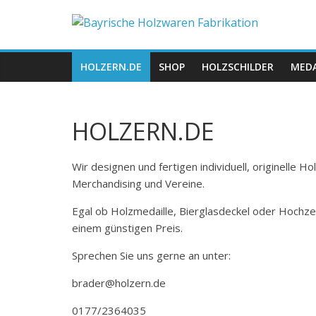
Zum
Bayrische
Inhalt
springen
Holzwaren
HOLZERN.DE
SHOP
HOLZSCHILDER
MEDA
Fabrikation
HOLZERN.DE
Holzern.de
Wir designen und fertigen individuell, originelle 
Merchandising und Vereine.
Egal ob Holzmedaille, Bierglasdeckel oder Hochze
einem günstigen Preis.
Sprechen Sie uns gerne an unter:
brader@holzern.de
0177/2364035