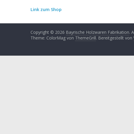
Link zum Shop
Copyright © 2026
Bayrische Holzwaren Fabrikation
. 
Theme: ColorMag von
ThemeGrill
. Bereitgestellt von