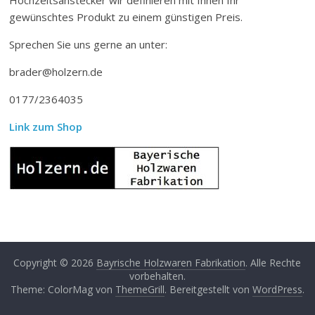
gewünschtes Produkt zu einem günstigen Preis.
Sprechen Sie uns gerne an unter:
brader@holzern.de
0177/2364035
Link zum Shop
Copyright © 2026
Bayrische Holzwaren Fabrikation
. Alle Rechte
vorbehalten.
Theme: ColorMag von
ThemeGrill
. Bereitgestellt von
WordPress
.