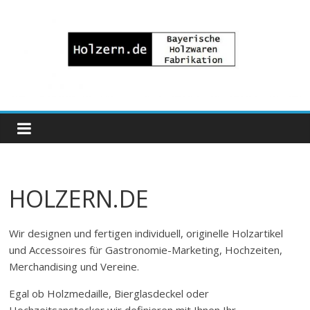
Zum
Inhalt
springen
Bayrische
Holzwaren
Fabrikation
HOLZERN.DE
Holzern.de
Wir designen und fertigen individuell, originelle Holzartikel
und Accessoires für Gastronomie-Marketing, Hochzeiten,
Merchandising und Vereine.
Egal ob Holzmedaille, Bierglasdeckel oder
Hochzeitsanstecker wir definieren mit Ihnen Ihr