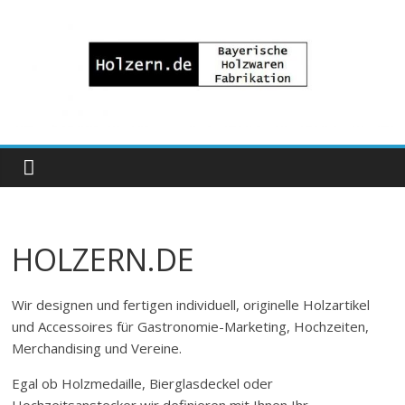
Zum
Inhalt
springen
Bayrische
Holzwaren
Fabrikation
HOLZERN.DE
Holzern.de
Wir designen und fertigen individuell, originelle Holzartikel
und Accessoires für Gastronomie-Marketing, Hochzeiten,
Merchandising und Vereine.
Egal ob Holzmedaille, Bierglasdeckel oder
Hochzeitsanstecker wir definieren mit Ihnen Ihr