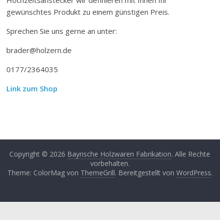
gewünschtes Produkt zu einem günstigen Preis.
Sprechen Sie uns gerne an unter:
brader@holzern.de
0177/2364035
Link zum Shop
Copyright © 2026
Bayrische Holzwaren Fabrikation
. Alle Rechte
vorbehalten.
Theme: ColorMag von
ThemeGrill
. Bereitgestellt von
WordPress
.