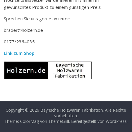
gewünschtes Produkt zu einem günstigen Preis.
Sprechen Sie uns gerne an unter:
brader@holzern.de
0177/2364035
Link zum Shop
Copyright © 2026
Bayrische Holzwaren Fabrikation
. Alle Rechte
vorbehalten.
Theme: ColorMag von
ThemeGrill
. Bereitgestellt von
WordPress
.