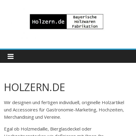
Zum
Inhalt
springen
Bayrische
Holzwaren
Fabrikation
HOLZERN.DE
Holzern.de
Wir designen und fertigen individuell, originelle Holzartikel
und Accessoires für Gastronomie-Marketing, Hochzeiten,
Merchandising und Vereine.
Egal ob Holzmedaille, Bierglasdeckel oder
Hochzeitsanstecker wir definieren mit Ihnen Ihr