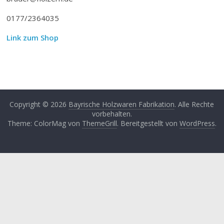
0177/2364035
Link zum Shop
Copyright © 2026
Bayrische Holzwaren Fabrikation
. Alle Rechte
vorbehalten.
Theme: ColorMag von
ThemeGrill
. Bereitgestellt von
WordPress
.