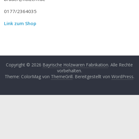
0177/2364035
Link zum Shop
Copyright © 2026
Bayrische Holzwaren Fabrikation
. Alle Rechte
vorbehalten.
Theme: ColorMag von
ThemeGrill
. Bereitgestellt von
WordPress
.