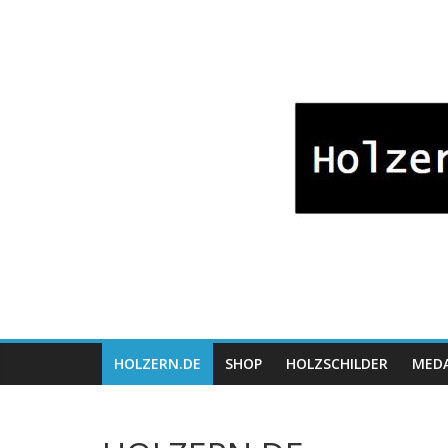
Zum
Bayrische
Inhalt
springen
Holzwaren
Fabrikation
Holzern.de
HOLZERN.DE
SHOP
HOLZSCHILDER
MEDA