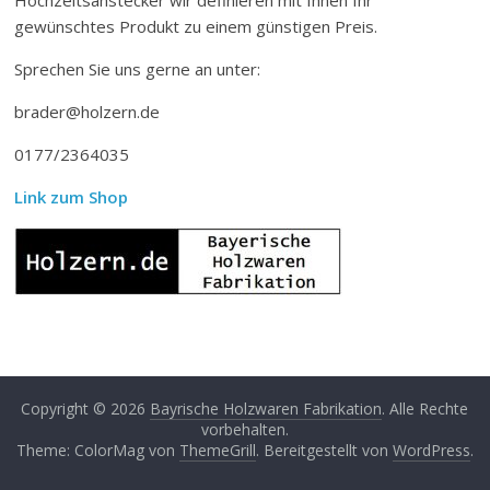
gewünschtes Produkt zu einem günstigen Preis.
Sprechen Sie uns gerne an unter:
brader@holzern.de
0177/2364035
Link zum Shop
Copyright © 2026
Bayrische Holzwaren Fabrikation
. Alle Rechte
vorbehalten.
Theme: ColorMag von
ThemeGrill
. Bereitgestellt von
WordPress
.