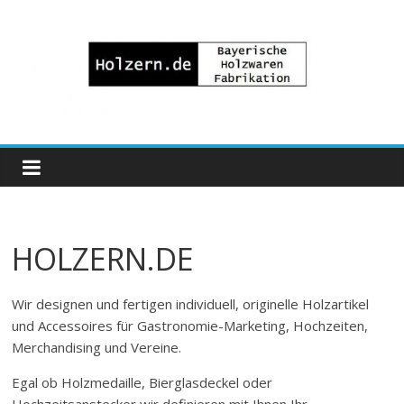
Zum
Inhalt
springen
Bayrische
Holzwaren
Fabrikation
HOLZERN.DE
Holzern.de
Wir designen und fertigen individuell, originelle Holzartikel
und Accessoires für Gastronomie-Marketing, Hochzeiten,
Merchandising und Vereine.
Egal ob Holzmedaille, Bierglasdeckel oder
Hochzeitsanstecker wir definieren mit Ihnen Ihr