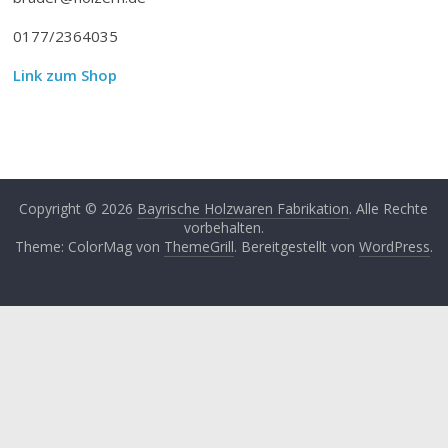
0177/2364035
Link zum Shop
Copyright © 2026
Bayrische Holzwaren Fabrikation
. Alle Rechte
vorbehalten.
Theme: ColorMag von
ThemeGrill
. Bereitgestellt von
WordPress
.