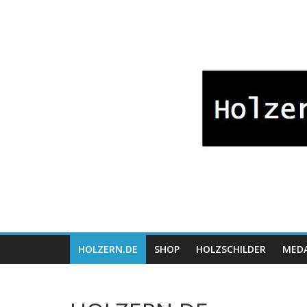
Zum
Bayrische
Inhalt
springen
Holzwaren
Fabrikation
Holzern.de
HOLZERN.DE
SHOP
HOLZSCHILDER
MEDA