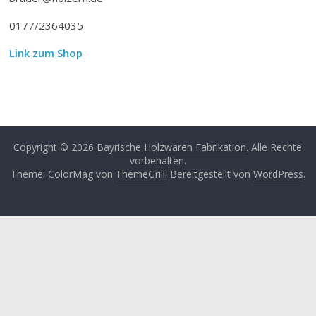
0177/2364035
Link zum Shop
Copyright © 2026
Bayrische Holzwaren Fabrikation
. Alle Rechte
vorbehalten.
Theme: ColorMag von
ThemeGrill
. Bereitgestellt von
WordPress
.