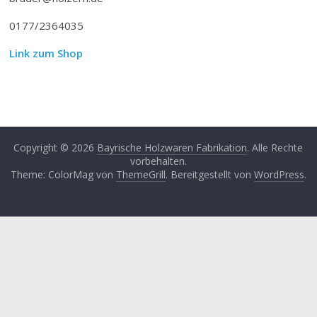
0177/2364035
Link zum Shop
Copyright © 2026
Bayrische Holzwaren Fabrikation
. Alle Rechte
vorbehalten.
Theme: ColorMag von
ThemeGrill
. Bereitgestellt von
WordPress
.