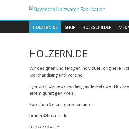
Zum
Bayrische
Inhalt
springen
Holzwaren
HOLZERN.DE
SHOP
HOLZSCHILDER
MEDA
Fabrikation
HOLZERN.DE
Holzern.de
Wir designen und fertigen individuell, originelle 
Merchandising und Vereine.
Egal ob Holzmedaille, Bierglasdeckel oder Hochze
einem günstigen Preis.
Sprechen Sie uns gerne an unter:
brader@holzern.de
0177/2364035