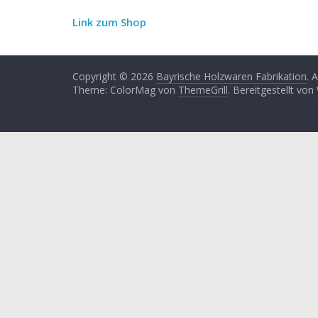
Link zum Shop
Copyright © 2026
Bayrische Holzwaren Fabrikation
. 
Theme: ColorMag von
ThemeGrill
. Bereitgestellt von